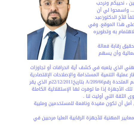
ن ، نحييكم ونرحب
... واسمحوا لي أن
عييني كرئيس للجهاز المركزي للرقابة والمحاسبة بموجب قرار رئيس الجمهورية رقم ((24)) لعام 2013 خلفاً للأخ الدكتور/عبد
 على هذا الموقع. وفي
لاهتمام به وتطويره
تحقيق رقابة فعالة
فعالية وأن يسهم
هني الذي يلعبه في كشف أية انحرافات أو تجاوزات
ر عملية التنمية المستدامة والإصلاحات الإقتصادية
بما يحقق الأهداف المنصوص عليها في قانون الجهاز رقم 39 لسنة 1992 وروح القرار الصادر عن الجمعية العامة للأمم المتحدة رقم209/66/A بتاريخ22/12/2011م الذي يقر
لك الأجهزة إذا ما توفرت لها الإستقلالية الكاملة
 الثقة التي أوليت لنا .
 أمل أن تكون مفيدة ونافعة للمستخدمين وملبية
ايير المهنية للأجهزة الرقابية العليا مرحبين في