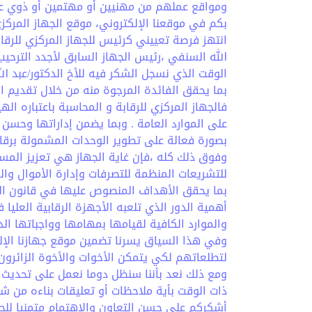
ومواقع عملهم من مهنيين أو مهتمين أو ذوي علا
بكم في موقعنا الإلكتروني، موقع الجهاز المركزي 
الله السنفي ،رئيس الجهاز السابق لأجدد الترحي
الوقت الذي نسجل الشكر فيه للأخ الدكتور/عبد ال
بما يحقق الفائدة المرجوة منه من خلال تقديم ال
فالجهاز المركزي للرقابة و المحاسبة باعتباره اله
على الموارد العامة . وبما يضمن إداراتها وحس
بصورة فعالة على تطوير الوحدات المشمولة برقا
وفوق ذلك كله ،فإن غاية الجهاز هي تعزيز المس
للتشريعات المنظمة للتصرفات وإدارة الأموال وال
أهمية الدور الذي تلعبه الأجهزة الرقابية العليا
والموارد الكافية لقيامها بمهامها وواجباتها الد
وفي هذا السياق يسرنا تضمين موقع جهازنا الإل
لتطلعاتهم لكي يتمكن الأخوات والأخوة الزائرو
ومع ذلك نعد بأننا سنظل دوما نعمل على تحديث ال
ذات الوقت بأية ملاحظات أو تعليقات بناءه من شأ
أشكركم على حسن التعاون والاهتمام متمنيا للجم