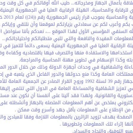
قة بأعمال الجهاز ومخرجاته... طيب الله أوقاتكم في كل وقت وحي
للرقابة والمحاسبة، الهيئة الرقابية العليا في الجمهورية اليمنية
انتهز فرصة ت
ب بكم وأعرب لكم عن سعادتي بزيارتكم لموقعنا وأن نلتقي وإياكم
له السنفي المؤسس الأول لهذا الموقع ...، نعدكم بأننا سنواصل ا
معلومات المفيدة والنافعة والتي تلبي متطلباتكم واحتياجاتكم...
يئة الرقابية العليا في الجمهورية اليمنية يسعى دائماً للتميز في 
ن استخدامها والاستفادة منها والتصرف فيها باقتصاديه وكفاءة و
بته وكذا الإسهام في تطوير مهنة المحاسبة والمراجعة.
اءلة والشفافية في وحدات أجهزة الدولة وذلك من خلال الدور الم
ممتلكات العامة وكذا منع حدوثها والدور الفاعل الذي يلعبه في إطا
 في تعزيز الشفافية والمساءلة العامة في الدول التي تنتمي إليها ت
ستورية والقانونية. ولهذا فقد آلينا على أنفسنا أن نكون عند مستوى
كتروني بملخص عن أهم المعلومات المتصله بالجهاز وأنشطته على
ن من الإطلاع على المعلومات بأقل جهد وأسرع وقت ممكن .
صفحة بهدف تزويد الزائرين بالمعلومات اللازمة وفقا للمبادئ والمع
نها إثراء تلك المعلومات وتطويرها .
يع التوفيق والنجاح والسداد.